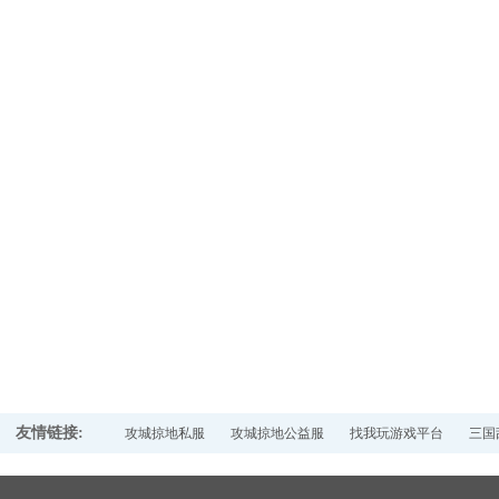
友情链接:
攻城掠地私服
攻城掠地公益服
找我玩游戏平台
三国