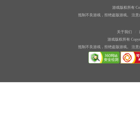
游戏版权所有 Copyrigh
抵制不良游戏，拒绝盗版游戏。 注意
关于我们
/
游戏版权所有 Copyright
抵制不良游戏，拒绝盗版游戏。 注意